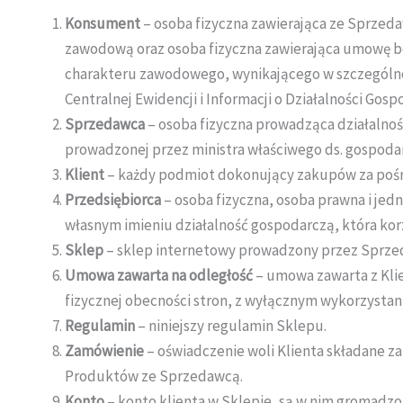
Konsument
– osoba fizyczna zawierająca ze Sprzed
zawodową oraz osoba fizyczna zawierająca umowę bezp
charakteru zawodowego, wynikającego w szczególno
Centralnej Ewidencji i Informacji o Działalności Gosp
Sprzedawca
– osoba fizyczna prowadząca działalnoś
prowadzonej przez ministra właściwego ds. gospoda
Klient
– każdy podmiot dokonujący zakupów za poś
Przedsiębiorca
– osoba fizyczna, osoba prawna i je
własnym imieniu działalność gospodarczą, która kor
Sklep
– sklep internetowy prowadzony przez Sprze
Umowa zawarta na odległość
– umowa zawarta z Kli
fizycznej obecności stron, z wyłącznym wykorzystan
Regulamin
– niniejszy regulamin Sklepu.
Zamówienie
– oświadczenie woli Klienta składane
Produktów ze Sprzedawcą.
Konto
– konto klienta w Sklepie, są w nim gromadzo