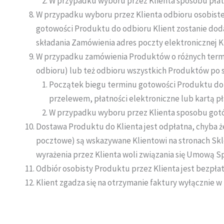
W przypadku wyboru przez Klienta sposobu płat
W przypadku wyboru przez Klienta odbioru osobiste
gotowości Produktu do odbioru Klient zostanie do
składania Zamówienia adres poczty elektronicznej Kl
W przypadku zamówienia Produktów o różnych termin
odbioru) lub też odbioru wszystkich Produktów po
Początek biegu terminu gotowości Produktu do o
przelewem, płatności elektroniczne lub kartą p
W przypadku wyboru przez Klienta sposobu gotó
Dostawa Produktu do Klienta jest odpłatna, chyba ż
pocztowe) są wskazywane Klientowi na stronach Skl
wyrażenia przez Klienta woli związania się Umową S
Odbiór osobisty Produktu przez Klienta jest bezpłat
Klient zgadza się na otrzymanie faktury wyłącznie w 