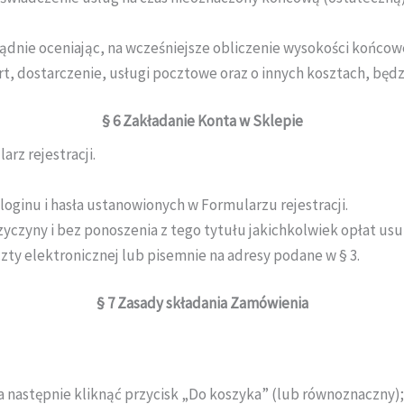
nie oceniając, na wcześniejsze obliczenie wysokości końcowej 
ort, dostarczenie, usługi pocztowe oraz o innych kosztach, będ
§ 6
Zakładanie Konta w Sklepie
rz rejestracji.
oginu i hasła ustanowionych w Formularzu rejestracji.
rzyczyny i bez ponoszenia z tego tytułu jakichkolwiek opłat u
ty elektronicznej lub pisemnie na adresy podane w § 3.
§ 7
Zasady składania Zamówienia
następnie kliknąć przycisk „Do koszyka” (lub równoznaczny);