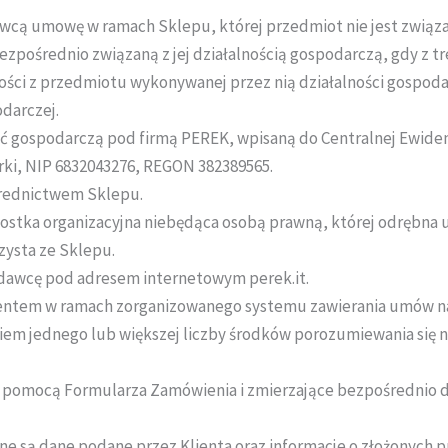
awcą umowę w ramach Sklepu, której przedmiot nie jest związa
ośrednio związaną z jej działalnością gospodarczą, gdy z treś
ści z przedmiotu wykonywanej przez nią działalności gospoda
odarczej.
ć gospodarczą pod firmą PEREK, wpisaną do Centralnej Ewidencj
rki, NIP 6832043276, REGON 382389565.
rednictwem Sklepu.
dnostka organizacyjna niebędąca osobą prawną, której odrębn
zysta ze Sklepu.
dawcę pod adresem internetowym perek.it.
entem w ramach zorganizowanego systemu zawierania umów na
iem jednego lub większej liczby środków porozumiewania się n
 za pomocą Formularza Zamówienia i zmierzające bezpośrednio
ne są dane podane przez Klienta oraz informacje o złożonych 