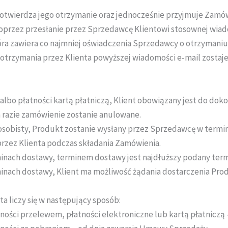
twierdza jego otrzymanie oraz jednocześnie przyjmuje Zamówi
 poprzez przesłanie przez Sprzedawcę Klientowi stosownej wiad
ra zawiera co najmniej oświadczenia Sprzedawcy o otrzymaniu Za
otrzymania przez Klienta powyższej wiadomości e-mail zosta
albo płatności kartą płatniczą, Klient obowiązany jest do dok
razie zamówienie zostanie anulowane.
r osobisty, Produkt zostanie wysłany przez Sprzedawcę w termi
przez Klienta podczas składania Zamówienia.
nach dostawy, terminem dostawy jest najdłuższy podany term
ach dostawy, Klient ma możliwość żądania dostarczenia Prod
 liczy się w następujący sposób:
ości przelewem, płatności elektroniczne lub kartą płatnicz