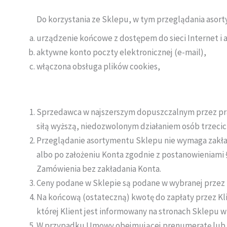
Do korzystania ze Sklepu, w tym przeglądania asor
urządzenie końcowe z dostępem do sieci Internet i
aktywne konto poczty elektronicznej (e-mail),
włączona obsługa plików cookies,
Sprzedawca w najszerszym dopuszczalnym przez pra
siłą wyższą, niedozwolonym działaniem osób trzecic
Przeglądanie asortymentu Sklepu nie wymaga zakład
albo po założeniu Konta zgodnie z postanowieniami
Zamówienia bez zakładania Konta.
Ceny podane w Sklepie są podane w wybranej przez 
Na końcową (ostateczną) kwotę do zapłaty przez Klie
której Klient jest informowany na stronach Sklepu w
W przypadku Umowy obejmującej prenumeratę lub św