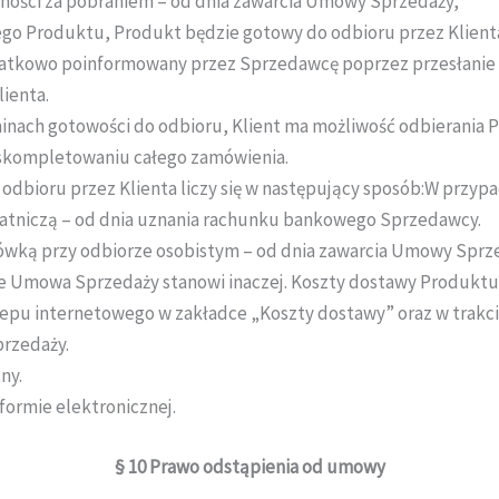
ności za pobraniem – od dnia zawarcia Umowy Sprzedaży,
go Produktu, Produkt będzie gotowy do odbioru przez Klient
datkowo poinformowany przez Sprzedawcę poprzez przesłanie 
ienta.
ach gotowości do odbioru, Klient ma możliwość odbierania P
 skompletowaniu całego zamówienia.
dbioru przez Klienta liczy się w następujący sposób:W przyp
łatniczą – od dnia uznania rachunku bankowego Sprzedawcy.
wką przy odbiorze osobistym – od dnia zawarcia Umowy Sprze
e Umowa Sprzedaży stanowi inaczej. Koszty dostawy Produktu (
epu internetowego w zakładce „Koszty dostawy” oraz w trakcie
przedaży.
ny.
formie elektronicznej.
§ 10
Prawo odstąpienia od umowy