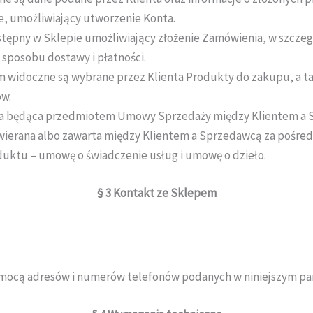
e, umożliwiający utworzenie Konta.
stępny w Sklepie umożliwiający złożenie Zamówienia, w szcze
sposobu dostawy i płatności.
widoczne są wybrane przez Klienta Produkty do zakupu, a takż
ów.
ga będąca przedmiotem Umowy Sprzedaży między Klientem a 
ierana albo zawarta między Klientem a Sprzedawcą za pośr
duktu – umowę o świadczenie usług i umowę o dzieło.
§ 3
Kontakt ze Sklepem
mocą adresów i numerów telefonów podanych w niniejszym par