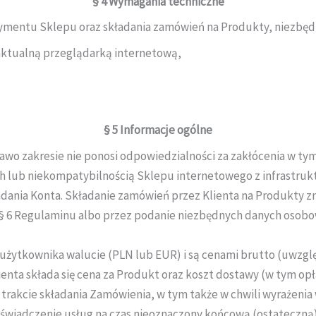
§ 4
Wymagania techniczne
tymentu Sklepu oraz składania zamówień na Produkty, niezbęd
 aktualną przeglądarką internetową,
§ 5
Informacje ogólne
wo zakresie nie ponosi odpowiedzialności za zakłócenia w 
h lub niekompatybilnością Sklepu internetowego z infrastrukt
ania Konta. Składanie zamówień przez Klienta na Produkty zn
 § 6 Regulaminu albo przez podanie niezbędnych danych osobow
użytkownika walucie (PLN lub EUR) i są cenami brutto (uwzglę
nta składa się cena za Produkt oraz koszt dostawy (w tym opła
 trakcie składania Zamówienia, w tym także w chwili wyrażenia
iadczenie usług na czas nieoznaczony końcową (ostateczną) 