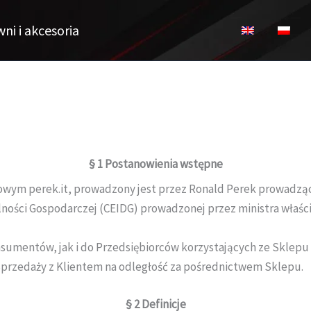
ni i akcesoria
§ 1
Postanowienia wstępne
owym perek.it, prowadzony jest przez Ronald Perek prowadzą
łalności Gospodarczej (CEIDG) prowadzonej przez ministra wła
sumentów, jak i do Przedsiębiorców korzystających ze Sklepu i
Sprzedaży z Klientem na odległość za pośrednictwem Sklepu.
§ 2
Definicje