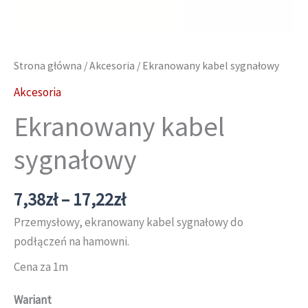
Strona główna
/
Akcesoria
/ Ekranowany kabel sygnałowy
Akcesoria
Ekranowany kabel
sygnałowy
Zakres
7,38
zł
–
17,22
zł
cen:
Przemysłowy, ekranowany kabel sygnałowy do
od
podłączeń na hamowni.
7,38zł
Cena za 1m
do
17,22zł
Wariant