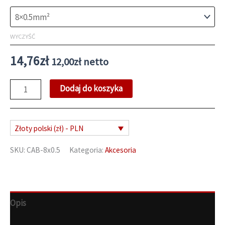
WYCZYŚĆ
14,76
zł
12,00
zł
netto
ilość
Dodaj do koszyka
Ekranowany
kabel
sygnałowy
Złoty polski (zł) - PLN
SKU:
CAB-8x0.5
Kategoria:
Akcesoria
Opis