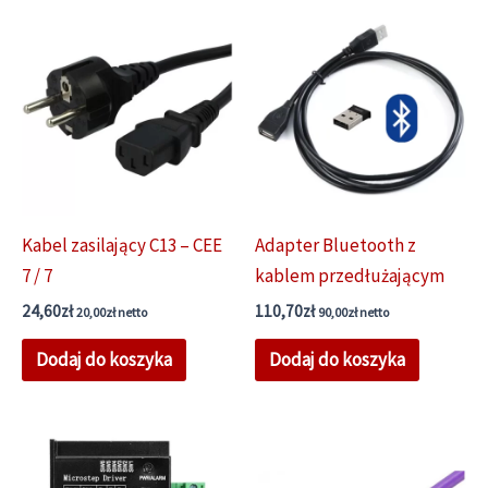
Kabel zasilający C13 – CEE
Adapter Bluetooth z
7 / 7
kablem przedłużającym
24,60
zł
110,70
zł
20,00
zł
netto
90,00
zł
netto
Dodaj do koszyka
Dodaj do koszyka