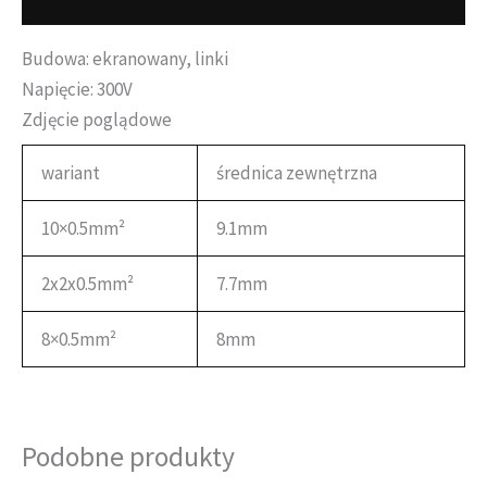
Informacje dodatkowe
Budowa: ekranowany, linki
Napięcie: 300V
Zdjęcie poglądowe
wariant
średnica zewnętrzna
10×0.5mm²
9.1mm
2x2x0.5mm²
7.7mm
8×0.5mm²
8mm
Podobne produkty