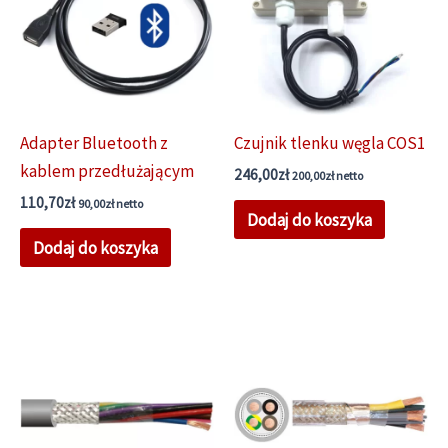
Adapter Bluetooth z
Czujnik tlenku węgla COS1
kablem przedłużającym
246,00
zł
200,00
zł
netto
110,70
zł
90,00
zł
netto
Dodaj do koszyka
Dodaj do koszyka