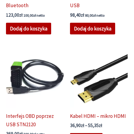
Bluetooth
USB
123,00
zł
98,40
zł
100,00
zł
netto
80,00
zł
netto
Dodaj do koszyka
Dodaj do koszyka
Interfejs OBD poprzez
Kabel HDMI – mikro HDMI
USB STN2120
Zakres
36,90
zł
–
55,35
zł
cen:
369,00
zł