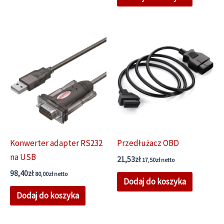
Konwerter adapter RS232
Przedłużacz OBD
na USB
21,53
zł
17,50
zł
netto
98,40
zł
80,00
zł
netto
Dodaj do koszyka
Dodaj do koszyka