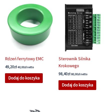
Rdzeń ferrytowy EMC
Sterownik Silnika
Krokowego
49,20
zł
40,00
zł
netto
98,40
zł
80,00
zł
netto
Dodaj do koszyka
Dodaj do koszyka