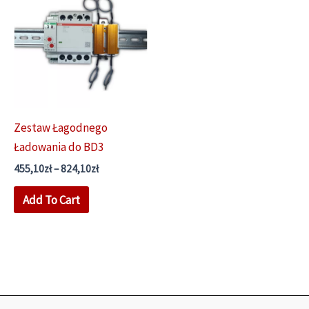
Zestaw Łagodnego
Ładowania do BD3
Zakres
455,10
zł
–
824,10
zł
cen:
Ten
od
Add To Cart
455,10zł
produkt
do
ma
824,10zł
wiele
wariantów.
Opcje
można