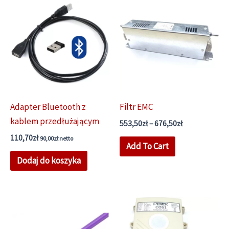
Adapter Bluetooth z
Filtr EMC
kablem przedłużającym
Zakres
553,50
zł
–
676,50
zł
cen:
110,70
zł
Ten
90,00
zł
netto
od
Add To Cart
553,50zł
produkt
Dodaj do koszyka
do
ma
676,50zł
wiele
wariantów.
Opcje
można