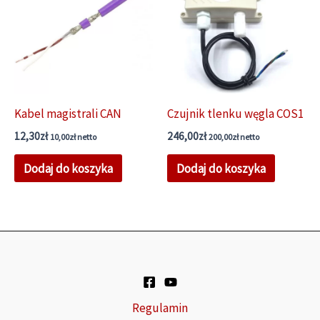
wybrać
na
stronie
produktu
Kabel magistrali CAN
Czujnik tlenku węgla COS1
12,30
zł
246,00
zł
10,00
zł
netto
200,00
zł
netto
Dodaj do koszyka
Dodaj do koszyka
Regulamin