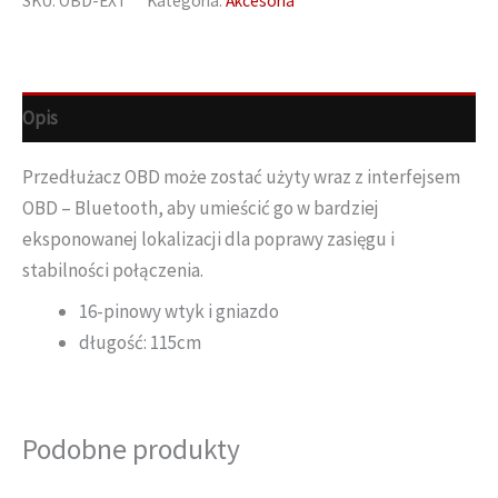
SKU:
OBD-EXT
Kategoria:
Akcesoria
Opis
Przedłużacz OBD może zostać użyty wraz z interfejsem
OBD – Bluetooth, aby umieścić go w bardziej
eksponowanej lokalizacji dla poprawy zasięgu i
stabilności połączenia.
16-pinowy wtyk i gniazdo
długość: 115cm
Podobne produkty