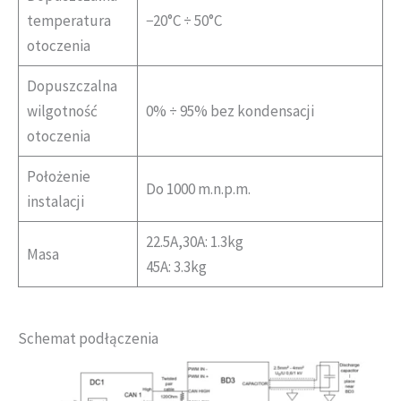
temperatura
−20°C ÷ 50°C
otoczenia
Dopuszczalna
wilgotność
0% ÷ 95% bez kondensacji
otoczenia
Położenie
Do 1000 m.n.p.m.
instalacji
22.5A,30A: 1.3kg
Masa
45A: 3.3kg
Schemat podłączenia