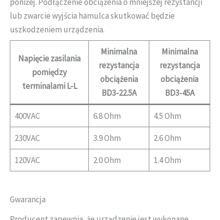
poniżej. Podłączenie obciążenia o mniejszej rezystancji
lub zwarcie wyjścia hamulca skutkować będzie
uszkodzeniem urządzenia.
Minimalna
Minimalna
Napięcie zasilania
rezystancja
rezystancja
pomiędzy
obciążenia
obciążenia
terminalami L-L
BD3-22.5A
BD3-45A
400VAC
6.8 Ohm
4.5 Ohm
230VAC
3.9 Ohm
2.6 Ohm
120VAC
2.0 Ohm
1.4 Ohm
Gwarancja
Producent zapewnia, że urządzenie jest wykonane