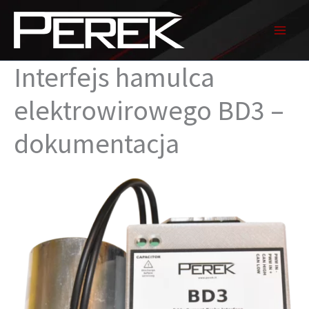
Przejdź
do
treści
Interfejs hamulca
elektrowirowego BD3 –
dokumentacja