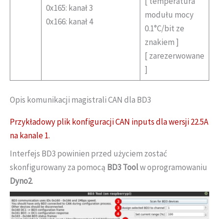
[ temperatura
0x165: kanał 3
modułu mocy
0x166: kanał 4
0.1°C/bit ze
znakiem ]
[ zarezerwowane
]
Opis komunikacji magistrali CAN dla BD3
Przykładowy plik konfiguracji CAN inputs dla wersji 22.5A
na kanale 1.
Interfejs BD3 powinien przed użyciem zostać
skonfigurowany za pomocą
BD3 Tool
w oprogramowaniu
Dyno2
.