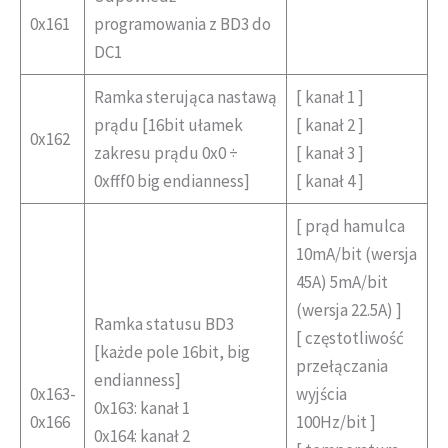
0x161
programowania z BD3 do
DC1
Ramka sterująca nastawą
[ kanał 1 ]
prądu [16bit ułamek
[ kanał 2 ]
0x162
zakresu prądu 0x0 ÷
[ kanał 3 ]
0xfff0 big endianness]
[ kanał 4 ]
[ prąd hamulca
10mA/bit (wersja
45A) 5mA/bit
(wersja 22.5A) ]
Ramka statusu BD3
[ częstotliwość
[każde pole 16bit, big
przełączania
endianness]
0x163-
wyjścia
0x163: kanał 1
0x166
100Hz/bit ]
0x164: kanał 2