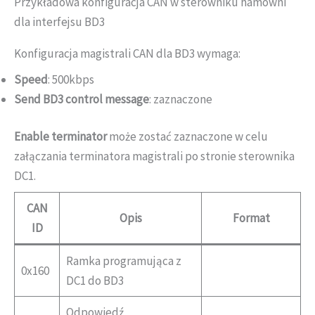
Przykładowa konfiguracja CAN w sterowniku hamowni
dla interfejsu BD3
Konfiguracja magistrali CAN dla BD3 wymaga:
Speed
: 500kbps
Send BD3 control message
: zaznaczone
Enable terminator
może zostać zaznaczone w celu
załączania terminatora magistrali po stronie sterownika
DC1.
CAN
Opis
Format
ID
Ramka programująca z
0x160
DC1 do BD3
Odpowiedź