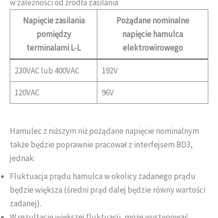
w zależności od źródła zasilania
Napięcie zasilania
Pożądane nominalne
pomiędzy
napięcie hamulca
terminalami L-L
elektrowirowego
230VAC lub 400VAC
192V
120VAC
96V
Hamulec z niższym niż pożądane napięcie nominalnym
także będzie poprawnie pracował z interfejsem BD3,
jednak:
Fluktuacja prądu hamulca w okolicy zadanego prądu
będzie większa (średni prąd dalej będzie równy wartości
zadanej).
W rezultacie większej fluktuacji, może występować