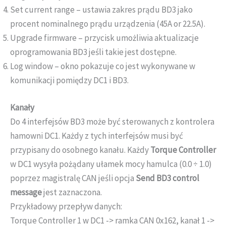
Set current range – ustawia zakres prądu BD3 jako
procent nominalnego prądu urządzenia (45A or 22.5A).
Upgrade firmware – przycisk umożliwia aktualizacje
oprogramowania BD3 jeśli takie jest dostępne.
Log window – okno pokazuje co jest wykonywane w
komunikacji pomiędzy DC1 i BD3.
Kanały
Do 4 interfejsów BD3 może być sterowanych z kontrolera
hamowni DC1. Każdy z tych interfejsów musi być
przypisany do osobnego kanału. Każdy
Torque Controller
w DC1 wysyła pożądany ułamek mocy hamulca (0.0 ÷ 1.0)
poprzez magistralę CAN jeśli opcja
Send BD3 control
message
jest zaznaczona.
Przykładowy przepływ danych:
Torque Controller 1 w DC1 -> ramka CAN 0x162, kanał 1 ->