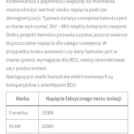
kondensatora o pojemności większej niż minimalna
można obniżyć wartość skoku napięcia podczas
demagnetyzacji. Typowa izolacja uzwojenia hamulca jest
w stanie wytrzymać 2kV – 8kV między kolejnymi zwojami.
Dobry projekt hamulca pozwala uzyskać jeszcze większe
dopuszczalne napięcie dla całego uzwojenia. W
przypadku braku pewności czy dany hamulec jest w
stanie spełnić wymagania dla BD3, należy skontaktować
się z producentem.
Następujące marki hamulców elektrowirowych są
kompatybilne z interfejsem BD3:
Marka
Napięcie fabrycznego testu izolacji
Frenelsa
1500V
KLAM
1500V