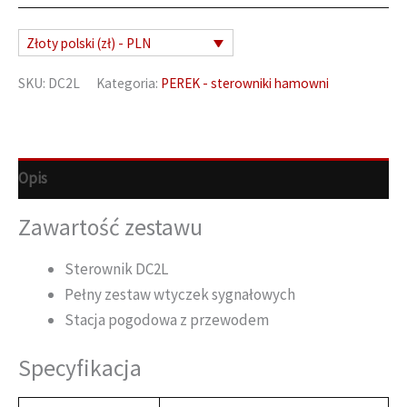
Hamowni
DC2L
Złoty polski (zł) - PLN
SKU:
DC2L
Kategoria:
PEREK - sterowniki hamowni
Opis
Zawartość zestawu
Sterownik DC2L
Pełny zestaw wtyczek sygnałowych
Stacja pogodowa z przewodem
Specyfikacja