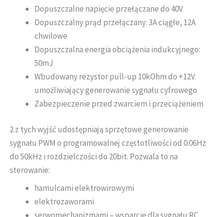
Dopuszczalne napięcie przełączane do 40V
Dopuszczalny prąd przełączany: 3A ciągłe, 12A
chwilowe
Dopuszczalna energia obciążenia indukcyjnego:
50mJ
Wbudowany rezystor pull-up 10kOhm do +12V
umożliwiający generowanie sygnału cyfrowego
Zabezpieczenie przed zwarciem i przeciążeniem
2 z tych wyjść udostępniają sprzętowe generowanie
sygnału PWM o programowalnej częstotliwości od 0.06Hz
do 50kHz i rozdzielczości do 20bit. Pozwala to na
sterowanie:
hamulcami elektrowirowymi
elektrozaworami
serwomechanizmami – wsparcie dla sygnału RC