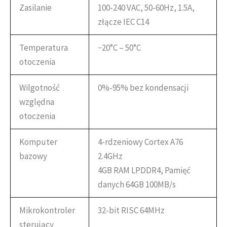
Zasilanie
100-240 VAC, 50-60Hz, 1.5A,
złącze IEC C14
Temperatura
−20°C – 50°C
otoczenia
Wilgotność
0%-95% bez kondensacji
względna
otoczenia
Komputer
4-rdzeniowy Cortex A76
bazowy
2.4GHz
4GB RAM LPDDR4, Pamięć
danych 64GB 100MB/s
Mikrokontroler
32-bit RISC 64MHz
sterujący